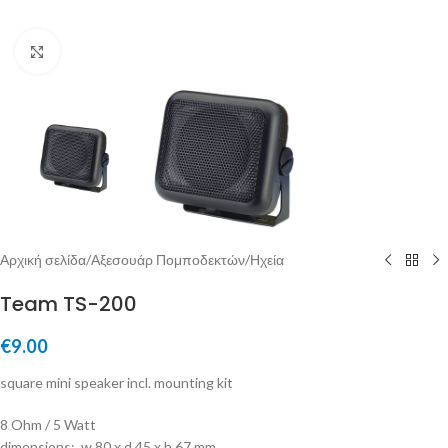
Μεγέθυνση
Αρχική σελίδα
/
Αξεσουάρ Πομποδεκτών
/
Ηχεία
Team TS-200
€
9.00
square mini speaker incl. mounting kit
8 Ohm / 5 Watt
dimensions: w 80 x d 45 x h 67 mm