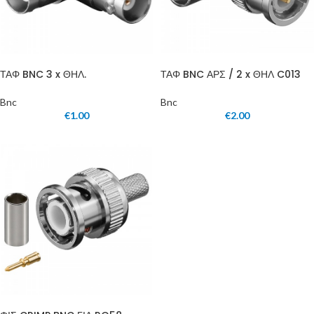
ΤΑΦ BNC ΑΡΣ / 2 x ΘΗΛ C013
ΤΑΦ BNC 3 x ΘΗΛ.
Bnc
Bnc
€
2.00
€
1.00