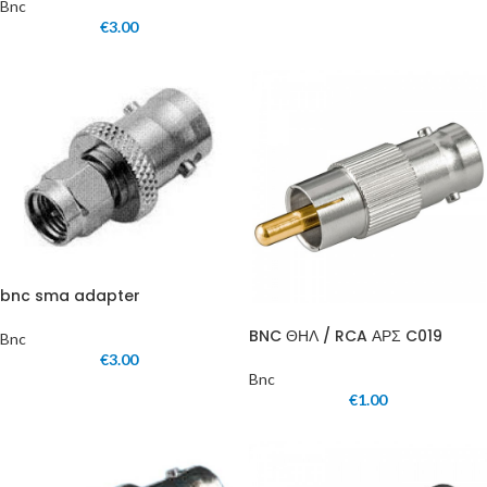
Bnc
€
3.00
bnc sma adapter
BNC ΘΗΛ / RCA ΑΡΣ C019
Bnc
€
3.00
Bnc
€
1.00