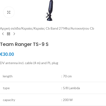
Μεγέθυνση
Αρχική σελίδα
/
Κεραίες
/
Κεραίες Cb Band 27 Mhz
/
Αυτoκινήτου Cb
Team Ranger TS-9 S
€
30.00
DV antenna incl. cable (4 m) and PL plug
length
: 70 cm
type
: 5/8 Lambda
capacity
: 200 W