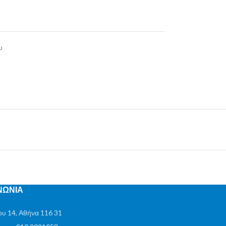
υ
ΝΩΝΙΑ
υ 14, Αθήνα 116 31