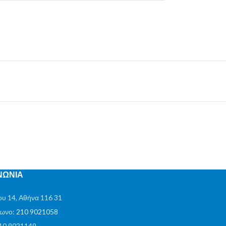
ΝΩΝΙΑ
υ 14, Αθήνα 116 31
ωνο:
210 9021058
210 9021149