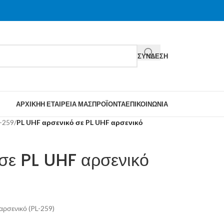
ΣΎΝΔΕΣΗ
ΑΡΧΙΚΉ
Η ΕΤΑΙΡΕΊΑ ΜΑΣ
ΠΡΟΪΌΝΤΑ
ΕΠΙΚΟΙΝΩΝΊΑ
-259
/
PL UHF αρσενικό σε PL UHF αρσενικό
σε PL UHF αρσενικό
αρσενικό (PL-259)