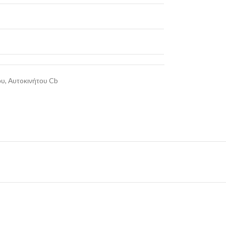
ου
,
Αυτoκινήτου Cb