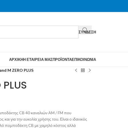
ΣΎΝΔΕΣΗ
ΑΡΧΙΚΉ
Η ΕΤΑΙΡΕΊΑ ΜΑΣ
ΠΡΟΪΌΝΤΑ
ΕΠΙΚΟΙΝΩΝΊΑ
and M ZERO PLUS
 PLUS
ομποδέκτης CB 40 καναλιών AM / FM που
ος και για την ευκολία χρήσης του. Είναι ο ιδανικός
πλό πομποδέκτη CB με χαμηλό κόστος αλλά