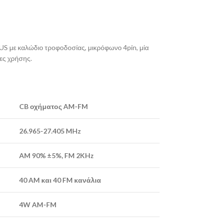
S με καλώδιο τροφοδοσίας, μικρόφωνο 4pin, μία
ες χρήσης.
CB οχήματος AM-FM
26.965-27.405 MHz
AM 90% ±5%, FM 2KHz
40 AM και 40 FM κανάλια
4W AM-FM